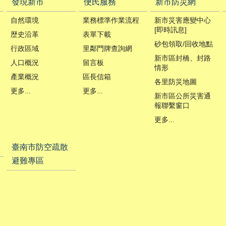
發現新市
便民服務
新市防災網
自然環境
業務標準作業流程
新市災害應變中心
[即時訊息]
歴史沿革
表單下載
砂包領取/回收地點
行政區域
里鄰門牌查詢網
新市區封橋、封路
人口概況
留言板
情形
產業概況
區長信箱
各里防災地圖
更多...
更多...
新市區公所災害通
報聯繫窗口
更多...
臺南市防空疏散
避難專區