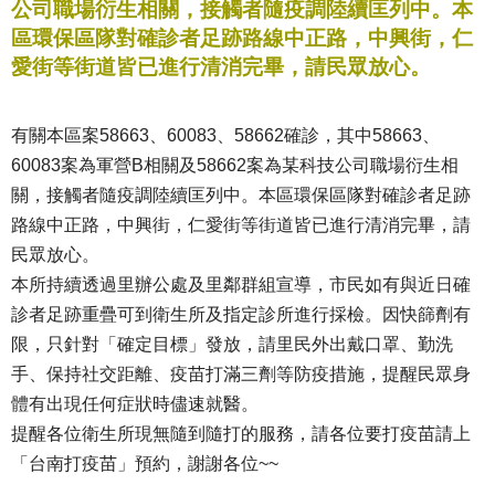
公司職場衍生相關，接觸者隨疫調陸續匡列中。本
區環保區隊對確診者足跡路線中正路，中興街，仁
愛街等街道皆已進行清消完畢，請民眾放心。
有關本區案58663、60083、58662確診，其中58663、
60083案為軍營B相關及58662案為某科技公司職場衍生相
關，接觸者隨疫調陸續匡列中。本區環保區隊對確診者足跡
路線中正路，中興街，仁愛街等街道皆已進行清消完畢，請
民眾放心。
本所持續透過里辦公處及里鄰群組宣導，市民如有與近日確
診者足跡重疊可到衛生所及指定診所進行採檢。因快篩劑有
限，只針對「確定目標」發放，請里民外出戴口罩、勤洗
手、保持社交距離、疫苗打滿三劑等防疫措施，提醒民眾身
體有出現任何症狀時儘速就醫。
提醒各位衛生所現無隨到隨打的服務，請各位要打疫苗請上
「台南打疫苗」預約，謝謝各位~~