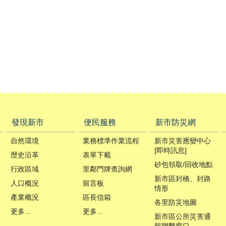
發現新市
便民服務
新市防災網
自然環境
業務標準作業流程
新市災害應變中心
[即時訊息]
歴史沿革
表單下載
砂包領取/回收地點
行政區域
里鄰門牌查詢網
新市區封橋、封路
人口概況
留言板
情形
產業概況
區長信箱
各里防災地圖
更多...
更多...
新市區公所災害通