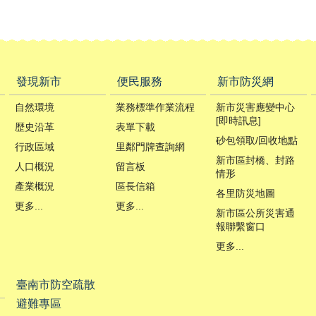
發現新市
便民服務
新市防災網
自然環境
業務標準作業流程
新市災害應變中心
[即時訊息]
歴史沿革
表單下載
砂包領取/回收地點
行政區域
里鄰門牌查詢網
新市區封橋、封路
人口概況
留言板
情形
產業概況
區長信箱
各里防災地圖
更多...
更多...
新市區公所災害通
報聯繫窗口
更多...
臺南市防空疏散
避難專區