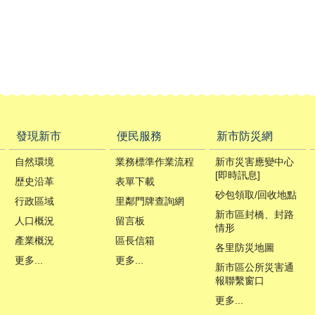
發現新市
便民服務
新市防災網
自然環境
業務標準作業流程
新市災害應變中心
[即時訊息]
歴史沿革
表單下載
砂包領取/回收地點
行政區域
里鄰門牌查詢網
新市區封橋、封路
人口概況
留言板
情形
產業概況
區長信箱
各里防災地圖
更多...
更多...
新市區公所災害通
報聯繫窗口
更多...