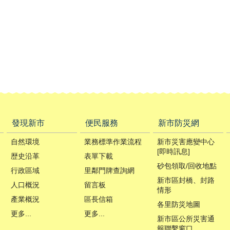
發現新市
便民服務
新市防災網
自然環境
業務標準作業流程
新市災害應變中心
[即時訊息]
歴史沿革
表單下載
砂包領取/回收地點
行政區域
里鄰門牌查詢網
新市區封橋、封路
人口概況
留言板
情形
產業概況
區長信箱
各里防災地圖
更多...
更多...
新市區公所災害通
報聯繫窗口