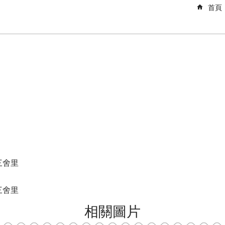
首頁
-三舍里
-三舍里
相關圖片