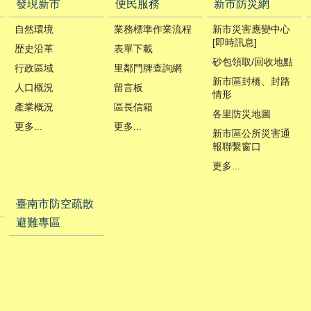
發現新市
便民服務
新市防災網
自然環境
業務標準作業流程
新市災害應變中心
[即時訊息]
歴史沿革
表單下載
砂包領取/回收地點
行政區域
里鄰門牌查詢網
新市區封橋、封路
人口概況
留言板
情形
產業概況
區長信箱
各里防災地圖
更多...
更多...
新市區公所災害通
報聯繫窗口
更多...
臺南市防空疏散
避難專區