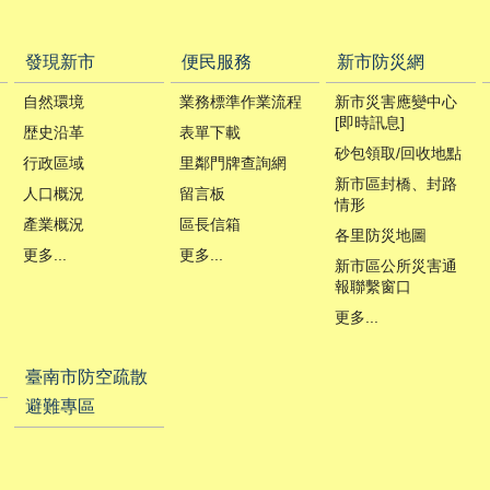
發現新市
便民服務
新市防災網
自然環境
業務標準作業流程
新市災害應變中心
[即時訊息]
歴史沿革
表單下載
砂包領取/回收地點
行政區域
里鄰門牌查詢網
新市區封橋、封路
人口概況
留言板
情形
產業概況
區長信箱
各里防災地圖
更多...
更多...
新市區公所災害通
報聯繫窗口
更多...
臺南市防空疏散
避難專區