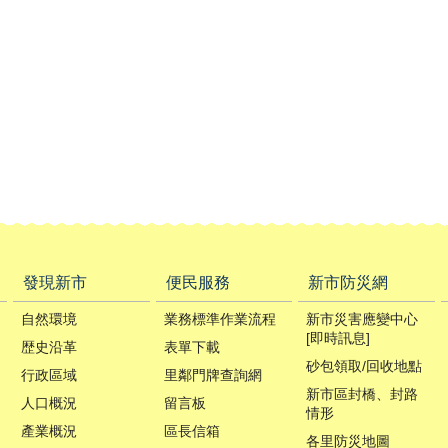
發現新市
便民服務
新市防災網
自然環境
業務標準作業流程
新市災害應變中心
[即時訊息]
歴史沿革
表單下載
砂包領取/回收地點
行政區域
里鄰門牌查詢網
新市區封橋、封路
人口概況
留言板
情形
產業概況
區長信箱
各里防災地圖