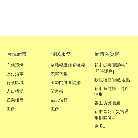
發現新市
便民服務
新市防災網
自然環境
業務標準作業流程
新市災害應變中心
[即時訊息]
歴史沿革
表單下載
砂包領取/回收地點
行政區域
里鄰門牌查詢網
新市區封橋、封路
人口概況
留言板
情形
產業概況
區長信箱
各里防災地圖
更多...
更多...
新市區公所災害通
報聯繫窗口
更多...