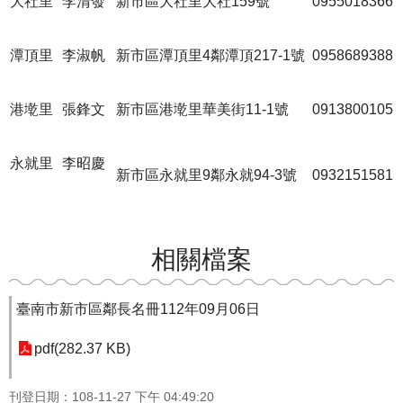
大社里
李清發
新市區大社里大社159號
0955018366
潭頂里
李淑帆
新市區潭頂里4鄰潭頂217-1號
0958689388
港墘里
張鋒文
新市區港墘里華美街11-1號
0913800105
永就里
李昭慶
新市區永就里9鄰永就94-3號
0932151581
相關檔案
臺南市新市區鄰長名冊112年09月06日
pdf(282.37 KB)
刊登日期：108-11-27 下午 04:49:20