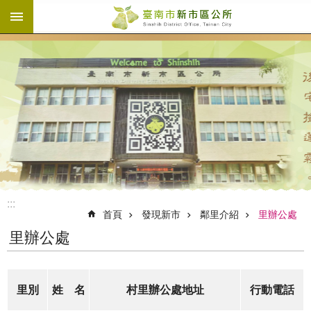
:::
跳到主要內容區塊
:::
首頁
發現新市
鄰里介紹
里辦公處
里辦公處
里別
姓 名
村里辦公處地址
行動電話