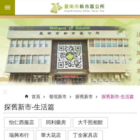
:::
跳到主要內容區塊
:::
首頁
發現新市
探舊新市
探舊新市-生活篇
探舊新市-生活篇
怡仁西服店
同利藥房
大千照相館
瑞興布行
華大花店
丁全家具店